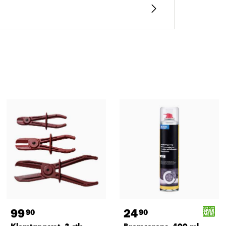
99
24
90
90