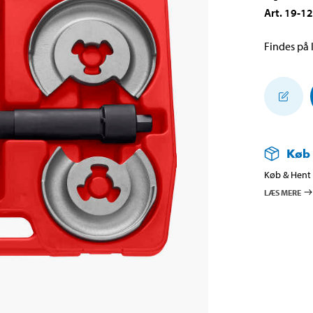
Art
.
19-1
Findes på l
Køb
Køb & Hent i
LÆS MERE