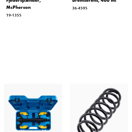
Fjederspænder,
Bremserens, 400 ml
McPherson
36-4595
19-1355