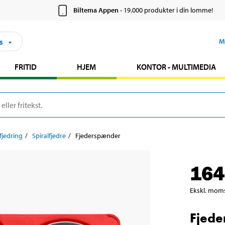
Biltema Appen
- 19.000 produkter i din lomme!
s
M
FRITID
HJEM
KONTOR - MULTIMEDIA
fjedring
Spiralfjedre
Fjederspænder
164
Ekskl. mom
Fjed