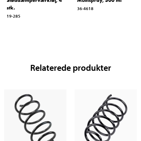
Støddæmperværktøj, 4
Multispray, 500 ml
stk.
36-4618
19-285
Relaterede produkter