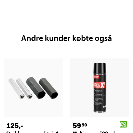
Andre kunder købte også
125
,-
59
90