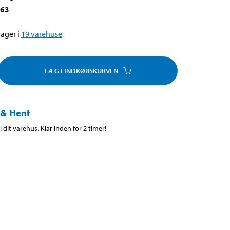
263
ager i
19
varehuse
LÆG I INDKØBSKURVEN
 & Hent
 dit varehus. Klar inden for 2 timer!