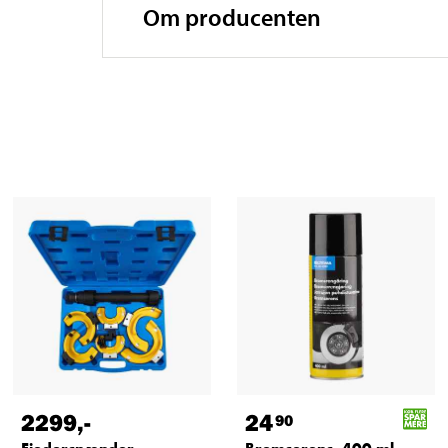
Om producenten
2299
,-
24
90