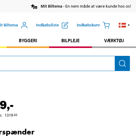
Mit Biltema
- En nem måde at være kunde hos os!
it Biltema
Indkøbsliste
Indkøbskurv
BYGGERI
BILPLEJE
VÆRKTØJ
9
,-
s
:
1319
20
erspænder