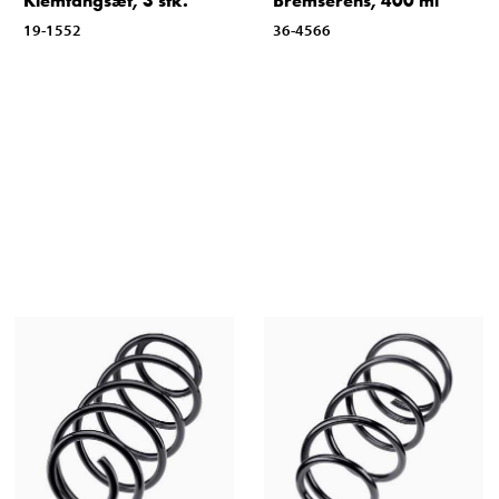
Klemtangsæt, 3 stk.
Bremserens, 400 ml
19-1552
36-4566