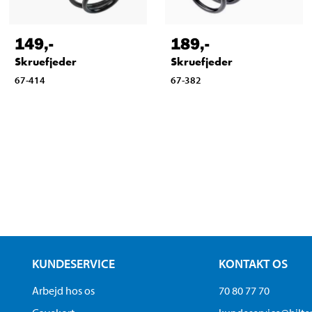
149
,-
189
,-
Skruefjeder
Skruefjeder
67-414
67-382
KUNDESERVICE
KONTAKT OS
Arbejd hos os
70 80 77 70