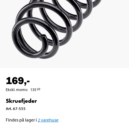
169
,-
Ekskl. moms
:
135
20
Skruefjeder
Art
.
67-555
Findes på lager i
2
varehuse