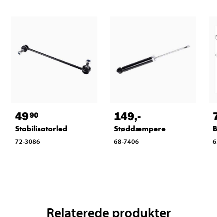
49
149
,-
90
Stabilisatorled
Støddæmpere
B
72-3086
68-7406
6
Relaterede produkter