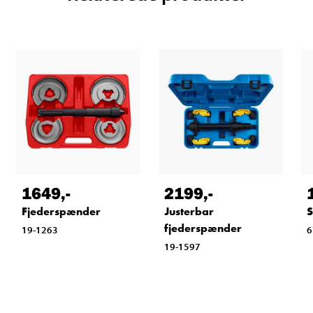
1649
,-
2199
,-
Fjederspænder
Justerbar
S
fjederspænder
19-1263
6
19-1597