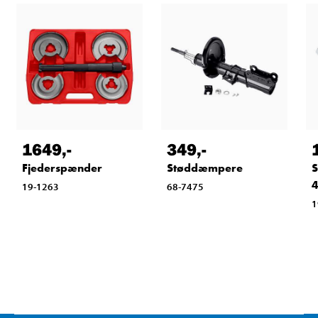
1649
,-
349
,-
Fjederspænder
Støddæmpere
S
4
19-1263
68-7475
1