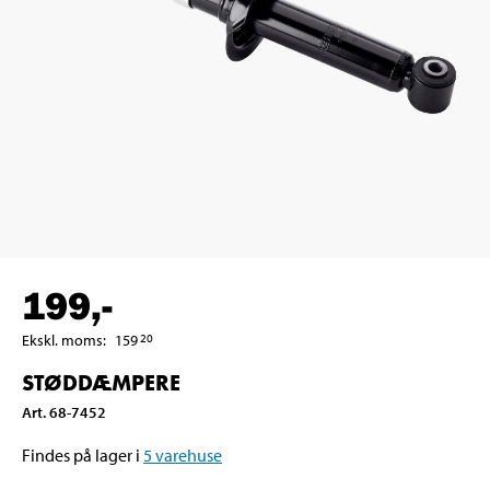
199
,-
Ekskl. moms
:
159
20
STØDDÆMPERE
Art
.
68-7452
Findes på lager i
5
varehuse