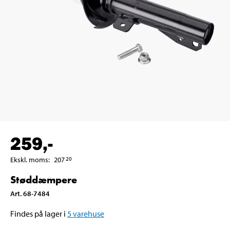
259
,-
Ekskl. moms
:
207
20
Støddæmpere
Art
.
68-7484
Findes på lager i
5
varehuse