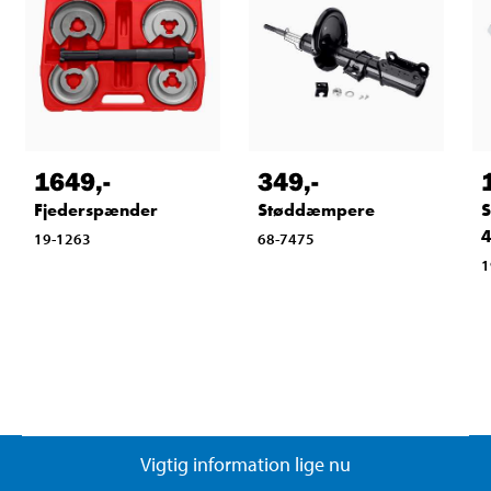
1649
,-
349
,-
Fjederspænder
Støddæmpere
S
4
19-1263
68-7475
1
Vigtig information lige nu