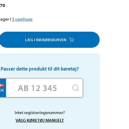
470
ager i
3
varehuse
LÆG I INDKØBSKURVEN
Passer dette produkt til dit køretøj?
DK
Intet registreringsnummer?
VÆLG KØRETØJ MANUELT