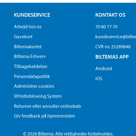
KUNDESERVICE
KONTAKT OS
Arbejd hos os
70 80 77 70
Gavekort
kundeservice@bilt
Biltemakortet
CVR-nr: 25289846
Biltema Erhverv
BILTEMAS APP
Tilbagekaldelser
Android
Persondatapolitik
iOS
Administrer cookies
Whistleblowing System
Returner eller annuller onlinekøb
Giv feedback på hjemmesiden
© 2026 Biltema. Alle rettigheder forbeholdes.