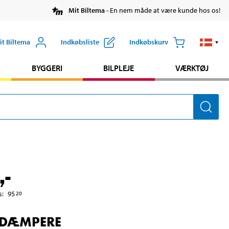
Mit Biltema
- En nem måde at være kunde hos os!
it Biltema
Indkøbsliste
Indkøbskurv
BYGGERI
BILPLEJE
VÆRKTØJ
,-
s
:
95
20
DÆMPERE