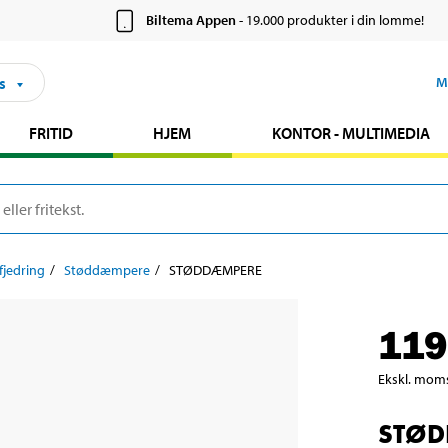
Biltema Appen
- 19.000 produkter i din lomme!
s
M
FRITID
HJEM
KONTOR - MULTIMEDIA
fjedring
Støddæmpere
STØDDÆMPERE
119
Ekskl. mom
STØD