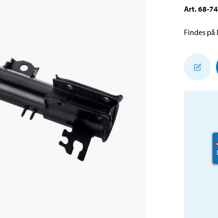
Art
.
68-7
Findes på l