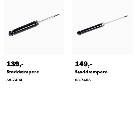
139
,-
149
,-
Støddæmpere
Støddæmpere
68-7404
68-7406