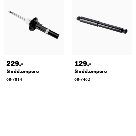
229
,-
129
,-
Støddæmpere
Støddæmpere
68-7814
68-7462