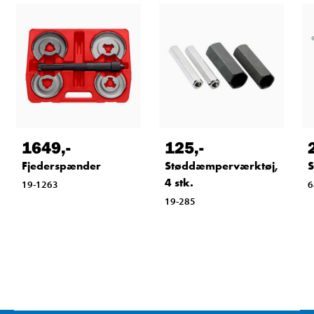
1649
,-
125
,-
Fjederspænder
Støddæmperværktøj,
4 stk.
19-1263
6
19-285