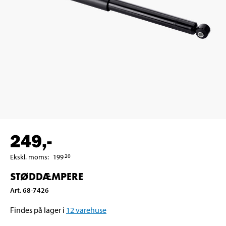
249
,-
Ekskl. moms
:
199
20
STØDDÆMPERE
Art
.
68-7426
Findes på lager i
12
varehuse