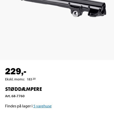
229
,-
Ekskl. moms
:
183
20
STØDDÆMPERE
Art
.
68-7760
Findes på lager i
5
varehuse