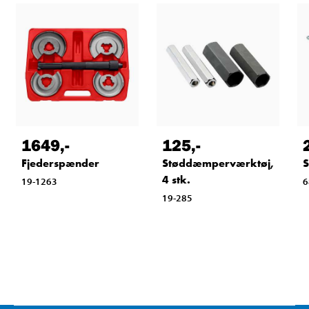
1649
,-
125
,-
Fjederspænder
Støddæmperværktøj,
4 stk.
19-1263
6
19-285