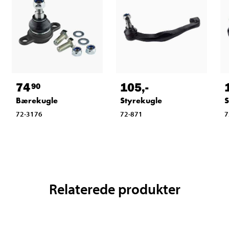
74
105
,-
90
Bærekugle
Styrekugle
S
72-3176
72-871
7
Relaterede produkter