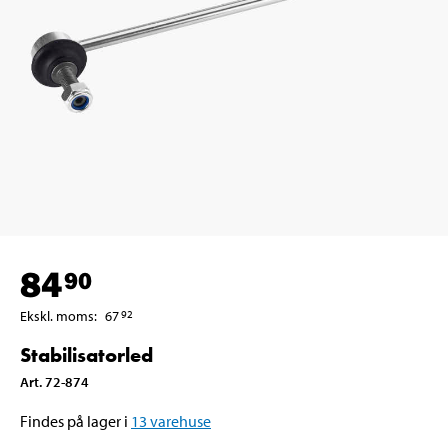
84
90
Ekskl. moms
:
67
92
Stabilisatorled
Art
.
72-874
Findes på lager i
13
varehuse