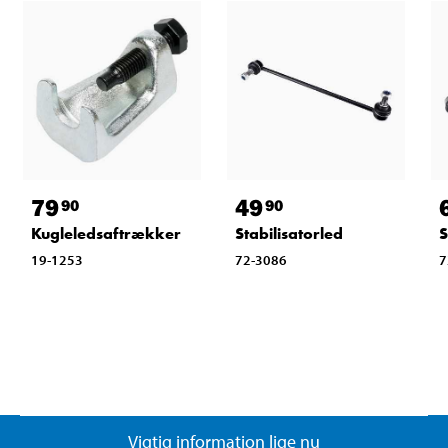
79
49
90
90
Kugleledsaftrækker
Stabilisatorled
S
19-1253
72-3086
7
Vigtig information lige nu