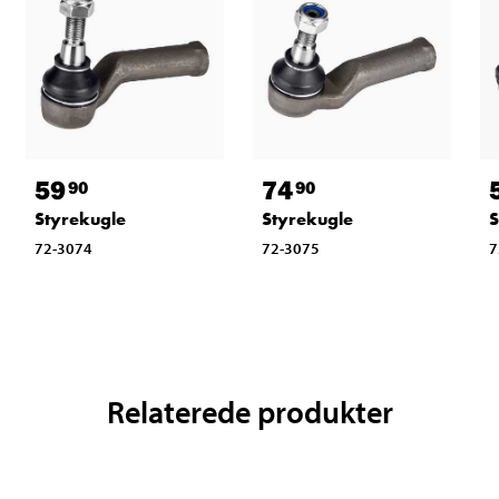
59
74
90
90
Styrekugle
Styrekugle
S
72-3074
72-3075
7
Relaterede produkter