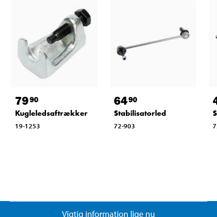
79
64
90
90
Kugleledsaftrækker
Stabilisatorled
S
19-1253
72-903
7
Vigtig information lige nu