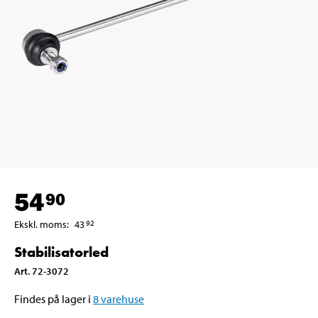
54
90
Ekskl. moms
:
43
92
Stabilisatorled
Art
.
72-3072
Findes på lager i
8
varehuse