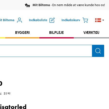
Mit Biltema
- En nem måde at være kunde hos os!
it Biltema
Indkøbsliste
Indkøbskurv
BYGGERI
BILPLEJE
VÆRKTØJ
0
s
:
51
92
lisatorled