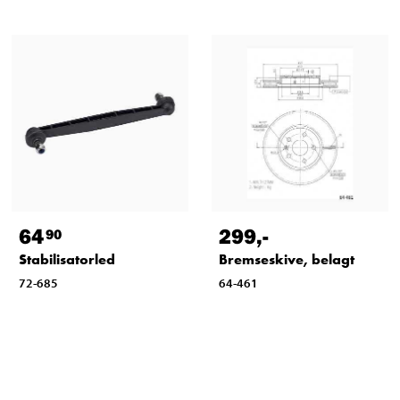
64
299
,-
90
Stabilisatorled
Bremseskive, belagt
72-685
64-461