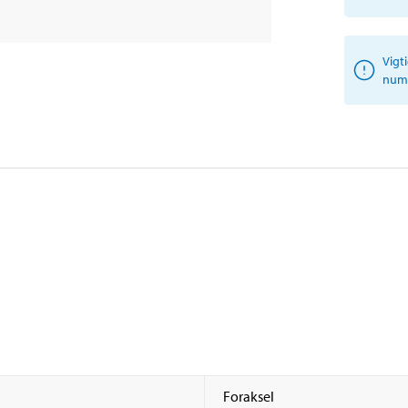
Vigt
numm
Foraksel