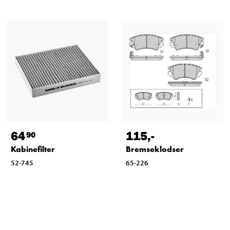
64
115
,-
90
Kabinefilter
Bremseklodser
52-745
65-226