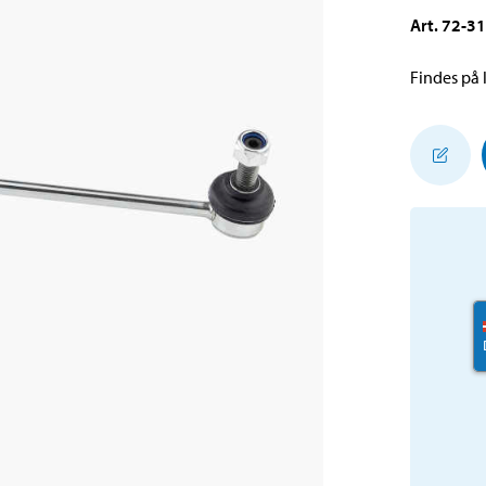
Art
.
72-3
Findes på l