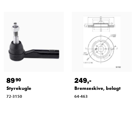
89
249
,-
90
Styrekugle
Bremseskive, belagt
72-3150
64-463