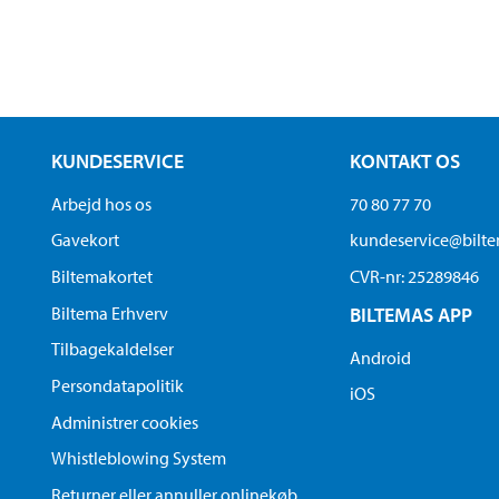
KUNDESERVICE
KONTAKT OS
Arbejd hos os
70 80 77 70
Gavekort
kundeservice@bilt
Biltemakortet
CVR-nr: 25289846
Biltema Erhverv
BILTEMAS APP
Tilbagekaldelser
Android
Persondatapolitik
iOS
Administrer cookies
Whistleblowing System
Returner eller annuller onlinekøb