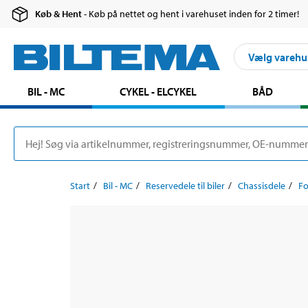
Køb & Hent
- Køb på nettet og hent i varehuset inden for 2 timer!
Vælg varehu
BIL - MC
CYKEL - ELCYKEL
BÅD
Start
Bil - MC
Reservedele til biler
Chassisdele
F