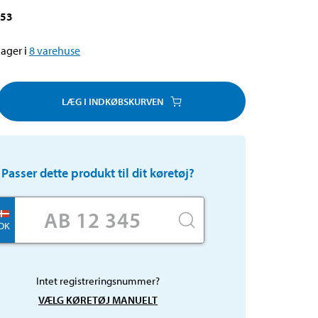
153
ager i
8
varehuse
LÆG I INDKØBSKURVEN
Passer dette produkt til dit køretøj?
DK
Intet registreringsnummer?
VÆLG KØRETØJ MANUELT