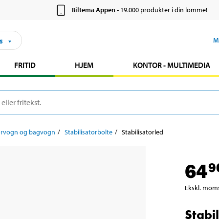
Biltema Appen
- 19.000 produkter i din lomme!
s
M
FRITID
HJEM
KONTOR - MULTIMEDIA
orvogn og bagvogn
Stabilisatorbolte
Stabilisatorled
64
9
Ekskl. mom
Stabi