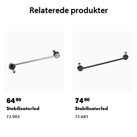
Relaterede produkter
64
74
90
90
Stabilisatorled
Stabilisatorled
72-903
72-681