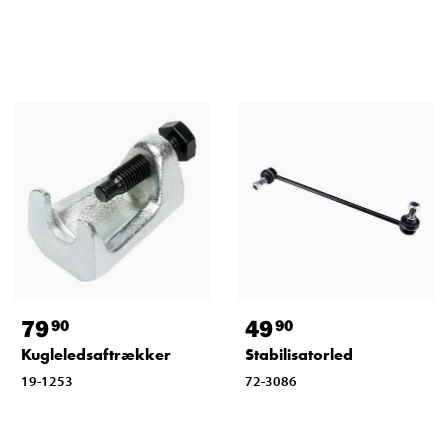
79
49
90
90
Kugleledsaftrækker
Stabilisatorled
19-1253
72-3086