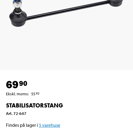
69
90
Ekskl. moms
:
55
92
STABILISATORSTANG
Art
.
72-647
Findes på lager i
5
varehuse