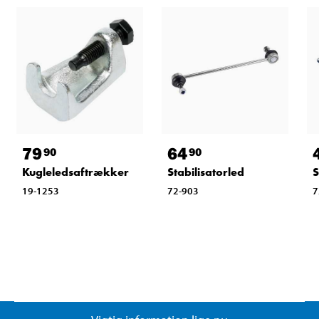
79
64
90
90
Kugleledsaftrækker
Stabilisatorled
S
19-1253
72-903
7