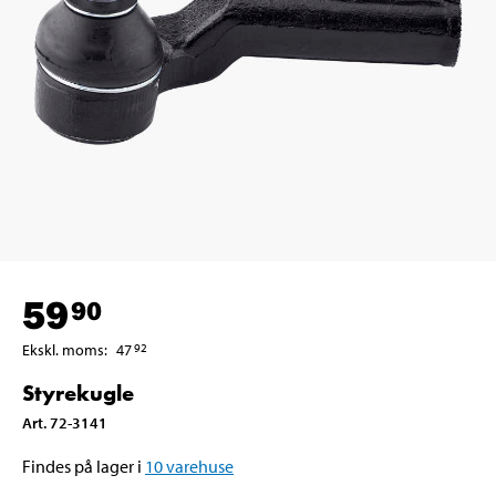
59
90
Ekskl. moms
:
47
92
Styrekugle
Art
.
72-3141
Findes på lager i
10
varehuse