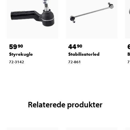
59
44
90
90
Styrekugle
Stabilisatorled
72-3142
72-861
7
Relaterede produkter