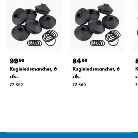
99
84
90
90
Kugleledsmanchet, 6
Kugleledsmanchet, 6
K
stk.
stk.
s
72-362
72-360
7