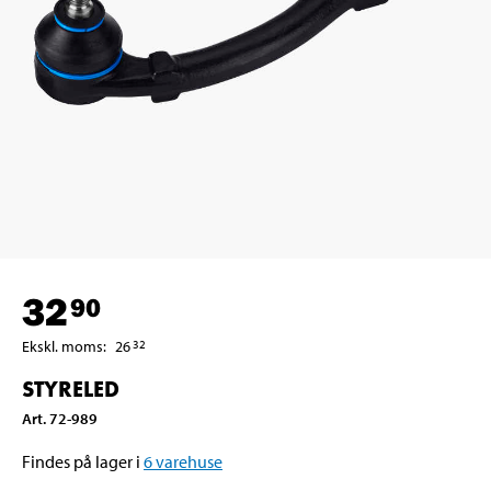
32
90
Ekskl. moms
:
26
32
STYRELED
Art
.
72-989
Findes på lager i
6
varehuse