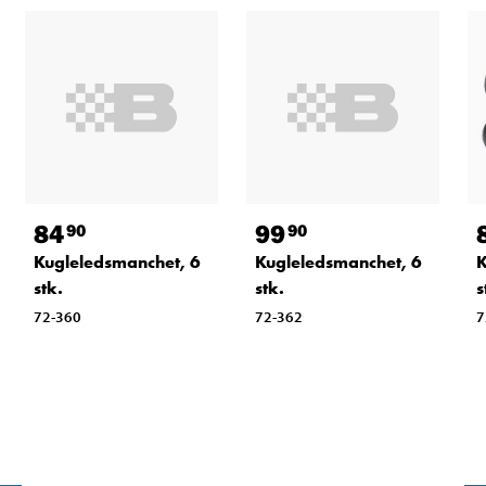
84
99
90
90
Kugleledsmanchet, 6
Kugleledsmanchet, 6
K
stk.
stk.
s
72-360
72-362
7