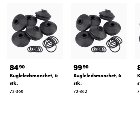
84
99
90
90
Kugleledsmanchet, 6
Kugleledsmanchet, 6
K
stk.
stk.
s
72-360
72-362
7