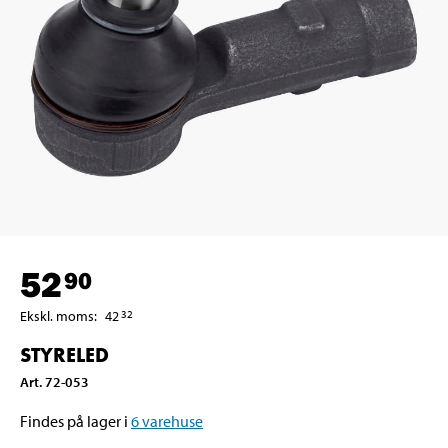
52
90
Ekskl. moms
:
42
32
STYRELED
Art
.
72-053
Findes på lager i
6
varehuse