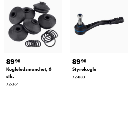
89
89
90
90
Kugleledsmanchet, 6
Styrekugle
stk.
72-883
72-361