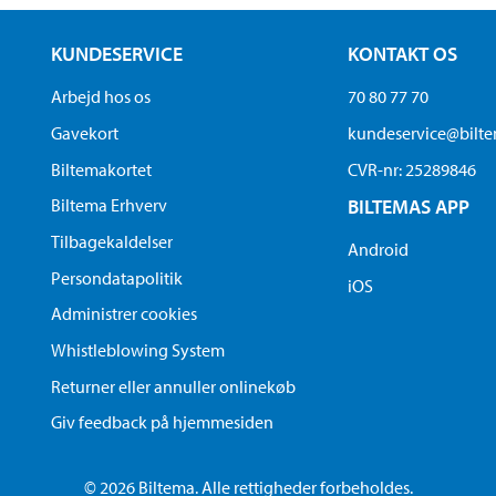
KUNDESERVICE
KONTAKT OS
Arbejd hos os
70 80 77 70
Gavekort
kundeservice@bilt
Biltemakortet
CVR-nr: 25289846
Biltema Erhverv
BILTEMAS APP
Tilbagekaldelser
Android
Persondatapolitik
iOS
Administrer cookies
Whistleblowing System
Returner eller annuller onlinekøb
Giv feedback på hjemmesiden
© 2026 Biltema. Alle rettigheder forbeholdes.