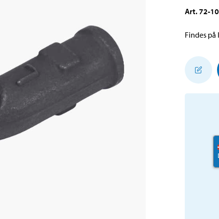
Art
.
72-1
Findes på l