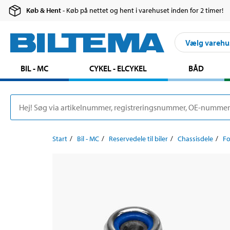
Køb & Hent
- Køb på nettet og hent i varehuset inden for 2 timer!
Vælg varehu
BIL - MC
CYKEL - ELCYKEL
BÅD
Start
Bil - MC
Reservedele til biler
Chassisdele
F