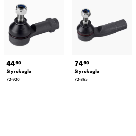
44
74
90
90
Styrekugle
Styrekugle
72-920
72-865