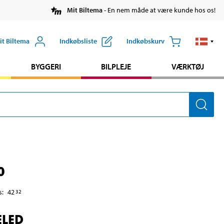
Mit Biltema
- En nem måde at være kunde hos os!
it Biltema
Indkøbsliste
Indkøbskurv
BYGGERI
BILPLEJE
VÆRKTØJ
0
s
:
42
32
ELED