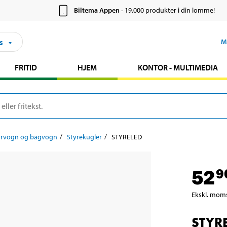
Biltema Appen
- 19.000 produkter i din lomme!
s
M
FRITID
HJEM
KONTOR - MULTIMEDIA
orvogn og bagvogn
Styrekugler
STYRELED
52
9
Ekskl. mom
STYR