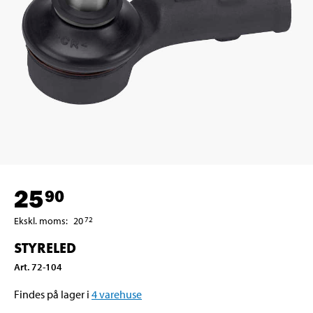
25
90
Ekskl. moms
:
20
72
STYRELED
Art
.
72-104
Findes på lager i
4
varehuse