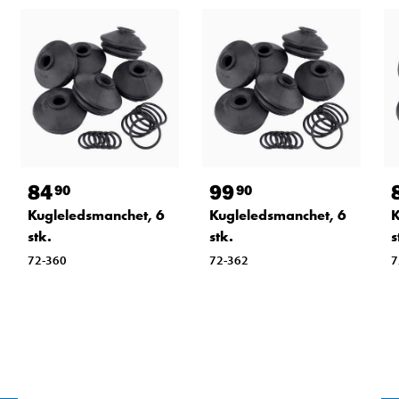
84
99
90
90
Kugleledsmanchet, 6
Kugleledsmanchet, 6
K
stk.
stk.
s
72-360
72-362
7