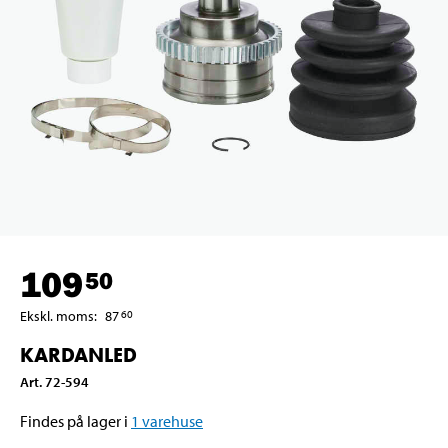
109
50
Ekskl. moms
:
87
60
KARDANLED
Art
.
72-594
Findes på lager i
1
varehuse