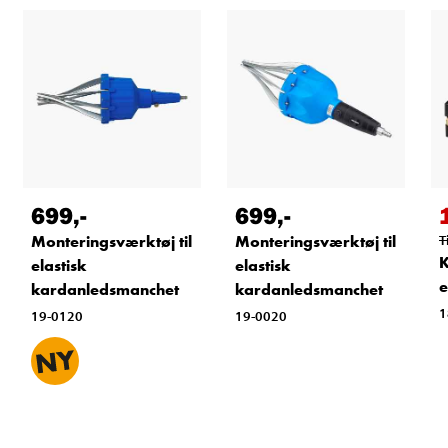
699
,-
699
,-
Monteringsværktøj til
Monteringsværktøj til
T
K
elastisk
elastisk
e
kardanledsmanchet
kardanledsmanchet
1
19-0120
19-0020