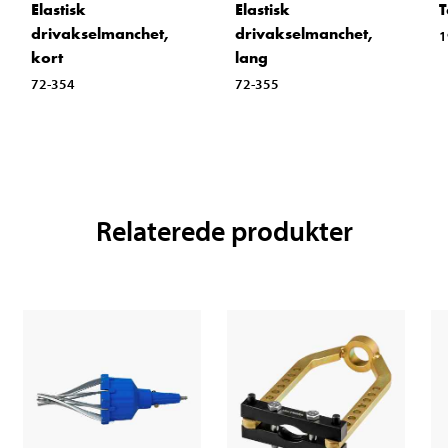
Elastisk
Elastisk
T
drivakselmanchet,
drivakselmanchet,
1
kort
lang
72-354
72-355
Relaterede produkter