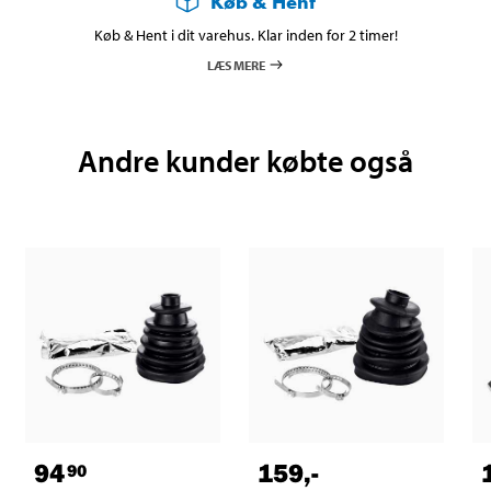
Køb & Hent
Køb & Hent i dit varehus. Klar inden for 2 timer!
LÆS MERE
Andre kunder købte også
94
159
,-
90