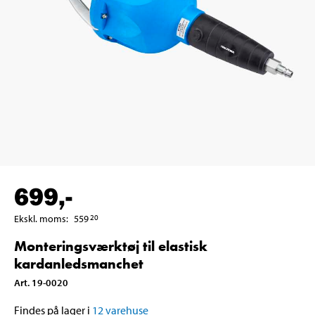
699
,-
Ekskl. moms
:
559
20
Monteringsværktøj til elastisk
kardanledsmanchet
Art
.
19-0020
Findes på lager i
12
varehuse