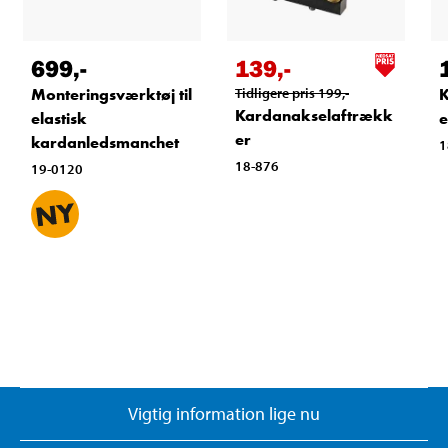
699
,-
139
,-
Monteringsværktøj til
Tidligere pris
199
,-
K
Kardanakselaftrækk
elastisk
e
er
kardanledsmanchet
1
18-876
19-0120
Vigtig information lige nu