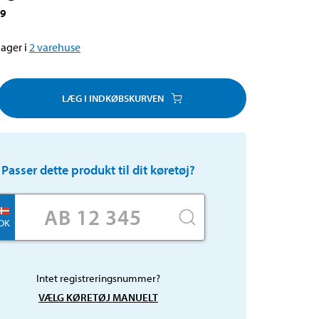
89
ager i
2
varehuse
LÆG I INDKØBSKURVEN
Passer dette produkt til dit køretøj?
DK
Intet registreringsnummer?
VÆLG KØRETØJ MANUELT