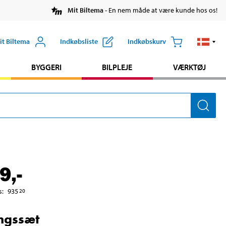
Mit Biltema
- En nem måde at være kunde hos os!
it Biltema
Indkøbsliste
Indkøbskurv
BYGGERI
BILPLEJE
VÆRKTØJ
9
,-
s
:
935
20
ngssæt