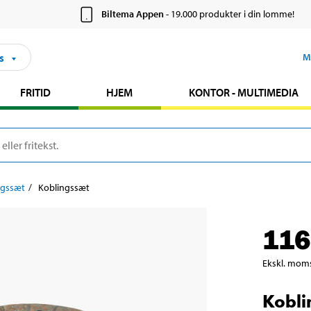
Biltema Appen
- 19.000 produkter i din lomme!
s
M
FRITID
HJEM
KONTOR - MULTIMEDIA
ngssæt
Koblingssæt
116
Ekskl. mom
Kobli