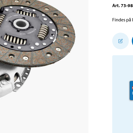
Art
.
73-9
Findes på l