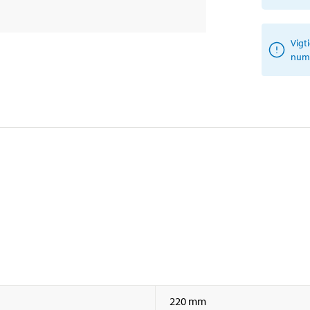
Vigt
numm
220 mm