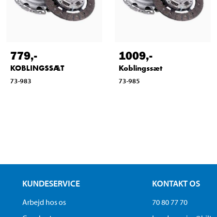
779
,-
1009
,-
KOBLINGSSÆT
Koblingssæt
73-983
73-985
KUNDESERVICE
KONTAKT OS
Arbejd hos os
70 80 77 70