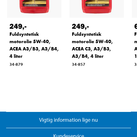
249
,-
249
,-
Fuldsyntetisk
Fuldsyntetisk
F
motorolie 5W-40,
motorolie 5W-40,
m
ACEA A3/B3, A3/B4,
ACEA C3, A3/B3,
A
4 liter
A3/B4, 4 liter
1
34-879
34-857
3
Vigtig information lige nu
Kundeservice