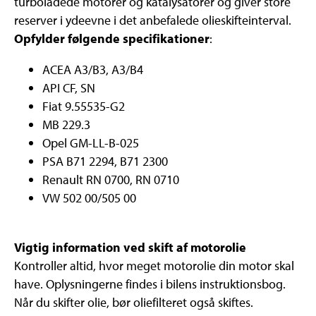
turboladede motorer og katalysatorer og giver store
reserver i ydeevne i det anbefalede olieskifteinterval.
Opfylder følgende specifikationer
:
ACEA A3/B3, A3/B4
API CF, SN
Fiat 9.55535-G2
MB 229.3
Opel GM-LL-B-025
PSA B71 2294, B71 2300
Renault RN 0700, RN 0710
VW 502 00/505 00
Vigtig information ved skift af motorolie
Kontroller altid, hvor meget motorolie din motor skal
have. Oplysningerne findes i bilens instruktionsbog.
Når du skifter olie, bør oliefilteret også skiftes.