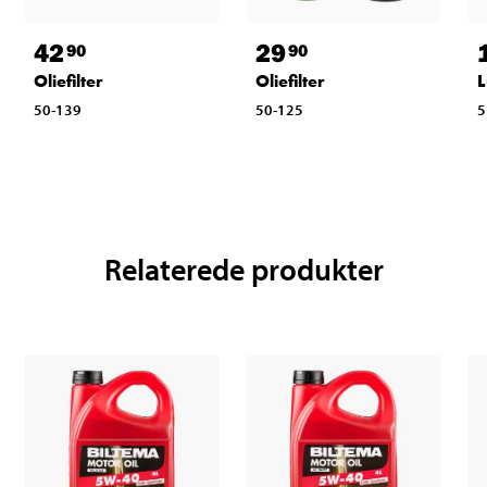
42
29
90
90
Oliefilter
Oliefilter
L
50-139
50-125
5
Relaterede produkter