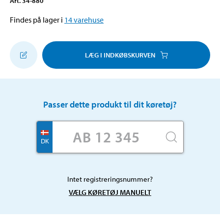
Art
.
34-880
Findes på lager i
14
varehuse
LÆG I INDKØBSKURVEN
Passer dette produkt til dit køretøj?
DK
Intet registreringsnummer?
VÆLG KØRETØJ MANUELT