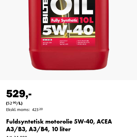
529
,-
(
52
/
L
)
90
Ekskl. moms
:
423
20
Fuldsyntetisk motorolie 5W-40, ACEA
A3/B3, A3/B4, 10 liter