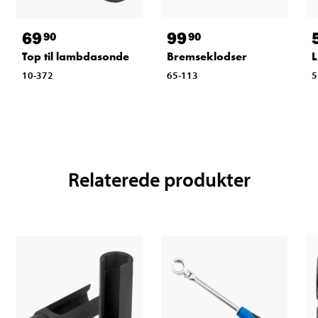
69
99
90
90
Top til lambdasonde
Bremseklodser
L
10-372
65-113
5
Relaterede produkter