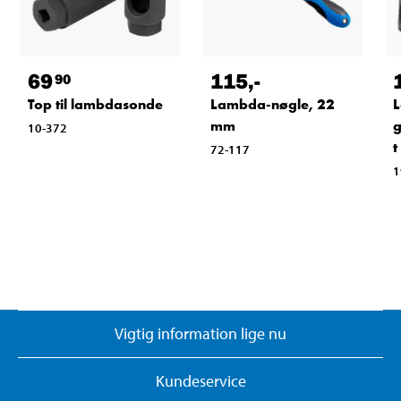
69
115
,-
90
Top til lambdasonde
Lambda-nøgle, 22
mm
g
10-372
t
72-117
1
Vigtig information lige nu
Kundeservice