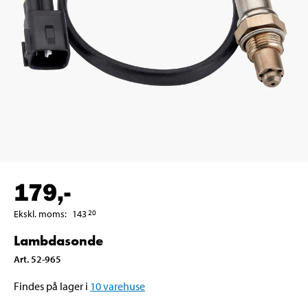
179
,-
Ekskl. moms
:
143
20
Lambdasonde
Art
.
52-965
Findes på lager i
10
varehuse