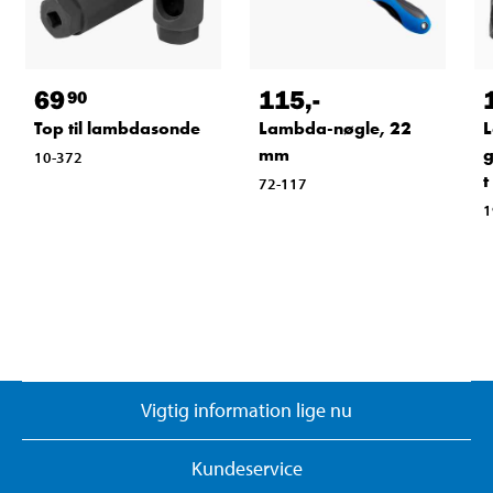
69
115
,-
90
Top til lambdasonde
Lambda-nøgle, 22
mm
g
10-372
t
72-117
1
Vigtig information lige nu
Kundeservice