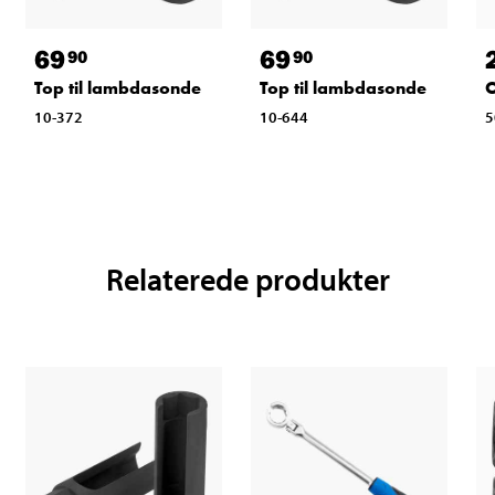
69
69
90
90
Top til lambdasonde
Top til lambdasonde
O
10-372
10-644
5
Relaterede produkter