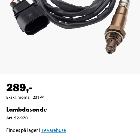
289
,-
Ekskl. moms
:
231
20
Lambdasonde
Art
.
52-970
Findes på lager i
19
varehuse