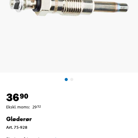
36
90
Ekskl. moms
:
29
52
Gløderør
Art
.
75-928