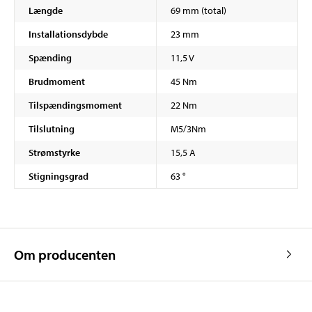
Længde
69 mm (total)
Installationsdybde
23 mm
Spænding
11,5 V
Brudmoment
45 Nm
Tilspændingsmoment
22 Nm
Tilslutning
M5/3Nm
Strømstyrke
15,5 A
Stigningsgrad
63 °
Om producenten