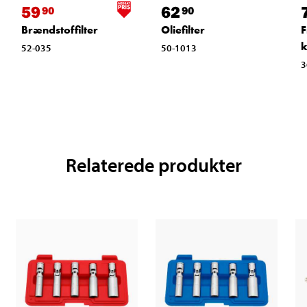
59
62
90
90
Brændstoffilter
Oliefilter
F
k
52-035
50-1013
3
Relaterede produkter