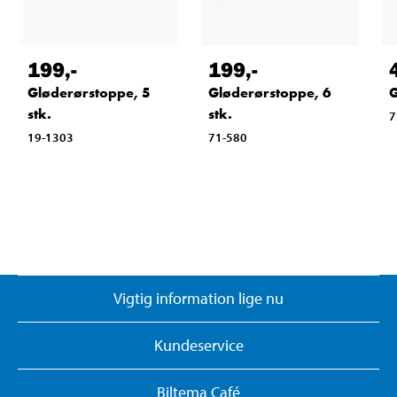
199
,-
199
,-
Gløderørstoppe, 5
Gløderørstoppe, 6
G
stk.
stk.
7
19-1303
71-580
Vigtig information lige nu
Kundeservice
Biltema Café