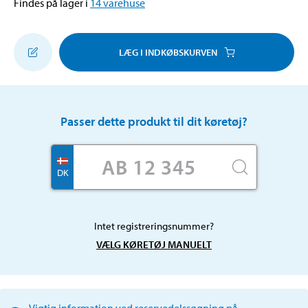
Findes på lager i
14
varehuse
LÆG I INDKØBSKURVEN
Passer dette produkt til dit køretøj?
DK
Intet registreringsnummer?
VÆLG KØRETØJ MANUELT
Vigtig information ved reservedelssøgning på