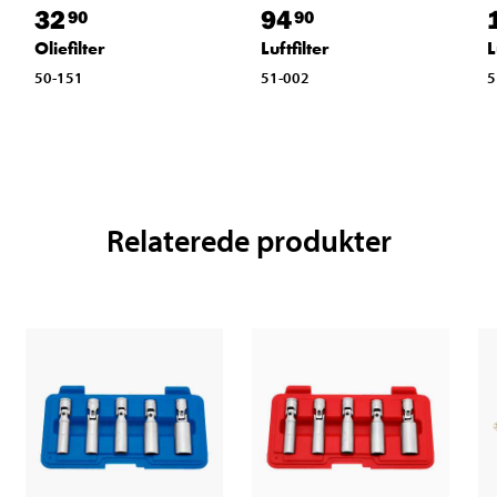
32
94
90
90
Oliefilter
Luftfilter
L
50-151
51-002
5
Relaterede produkter