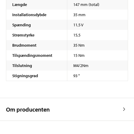
Længde
147 mm (total)
Installationsdybde
35 mm
Spænding
11,5 V
Strømstyrke
15,5
Brudmoment
35 Nm
Tilspændingsmoment
15 Nm
Tilslutning
M4/2Nm
Stigningsgrad
93 °
Om producenten