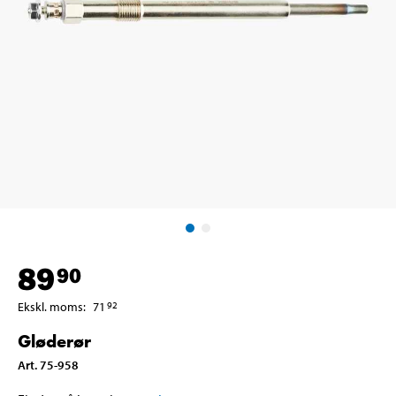
89
90
Ekskl. moms
:
71
92
Gløderør
Art
.
75-958