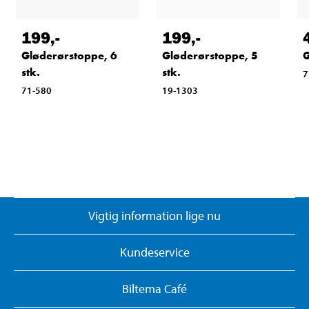
199
,-
199
,-
Gløderørstoppe, 6
Gløderørstoppe, 5
G
stk.
stk.
7
71-580
19-1303
Vigtig information lige nu
Kundeservice
Biltema Café