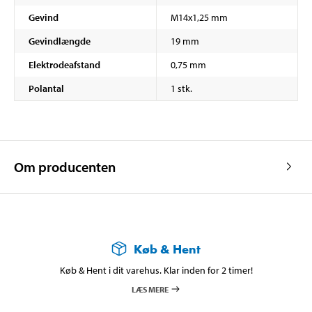
Gevind
M14x1,25 mm
Gevindlængde
19 mm
Elektrodeafstand
0,75 mm
Polantal
1 stk.
Om producenten
Køb & Hent
Køb & Hent i dit varehus. Klar inden for 2 timer!
LÆS MERE