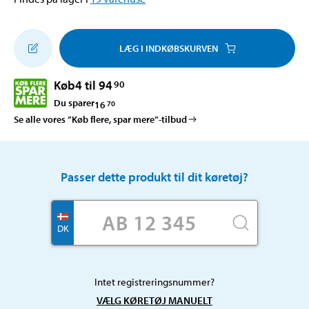
LÆG I INDKØBSKURVEN
Køb
4 til 94
90
Du sparer
16
70
Se alle vores ”Køb flere, spar mere”-tilbud
Passer dette produkt til dit køretøj?
DK
Intet registreringsnummer?
VÆLG KØRETØJ MANUELT