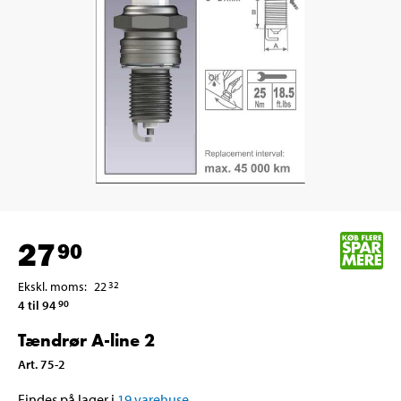
27
90
Ekskl. moms
:
22
32
4 til 94
90
Tændrør A-line 2
Art
.
75-2
Findes på lager i
19
varehuse