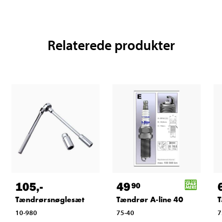
Relaterede produkter
105
,-
49
90
Tændrørsnøglesæt
Tændrør A-line 40
T
10-980
75-40
7