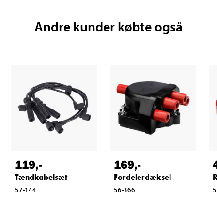
Andre kunder købte også
119
,-
169
,-
Tændkabelsæt
Fordelerdæksel
R
57-144
56-366
5