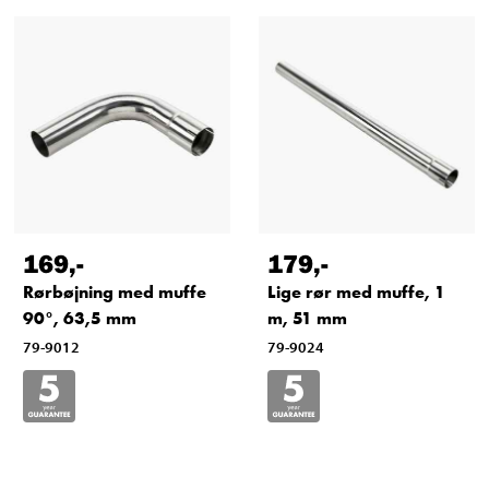
169
,-
179
,-
Rørbøjning med muffe
Lige rør med muffe, 1
90°, 63,5 mm
m, 51 mm
79-9012
79-9024