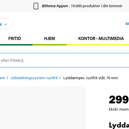
Biltema Appen
- 19.000 produkter i din lomme!
s
M
FRITID
HJEM
KONTOR - MULTIMEDIA
tem
Udstødningssystem rustfrit
Lyddæmper, rustfrit stål, 76 mm
299
Ekskl. mom
Lyddæ