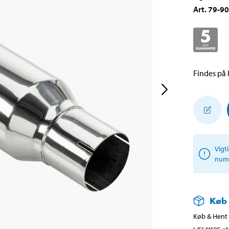
Art
.
79-9
Findes på l
Vigt
numm
Køb
Køb & Hent i