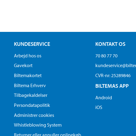
KUNDESERVICE
KONTAKT OS
Arbejd hos os
70 80 77 70
Gavekort
kundeservice@bilt
Biltemakortet
CVR-nr: 25289846
Biltema Erhverv
BILTEMAS APP
Tilbagekaldelser
Android
Persondatapolitik
iOS
Administrer cookies
Whistleblowing System
Returner eller annuller onlinekøb