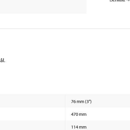
LÆS MERE
ål.
76 mm (3")
470 mm
114 mm