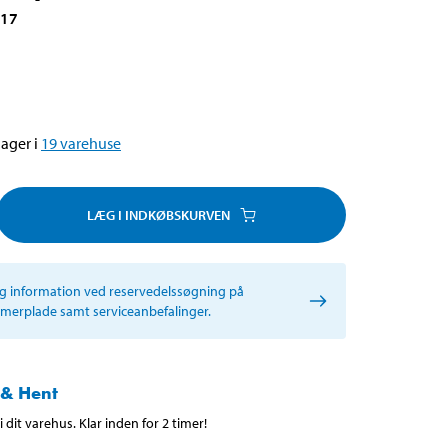
017
ager i
19
varehuse
LÆG I INDKØBSKURVEN
ig information ved reservedelssøgning på
erplade samt serviceanbefalinger.
 & Hent
 dit varehus. Klar inden for 2 timer!