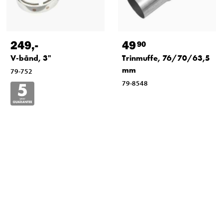
249
,-
49
90
V-bånd, 3"
Trinmuffe, 76/70/63,5
mm
79-752
79-8548