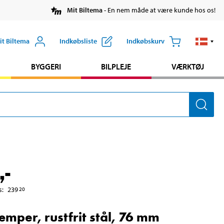
Mit Biltema
- En nem måde at være kunde hos os!
it Biltema
Indkøbsliste
Indkøbskurv
BYGGERI
BILPLEJE
VÆRKTØJ
,-
s
:
239
20
mper, rustfrit stål, 76 mm