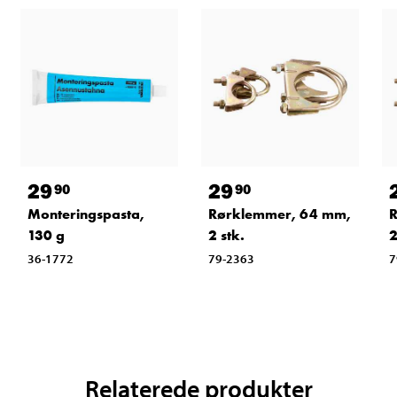
29
29
90
90
Monteringspasta,
Rørklemmer, 64 mm,
R
130 g
2 stk.
2
36-1772
79-2363
7
Relaterede produkter