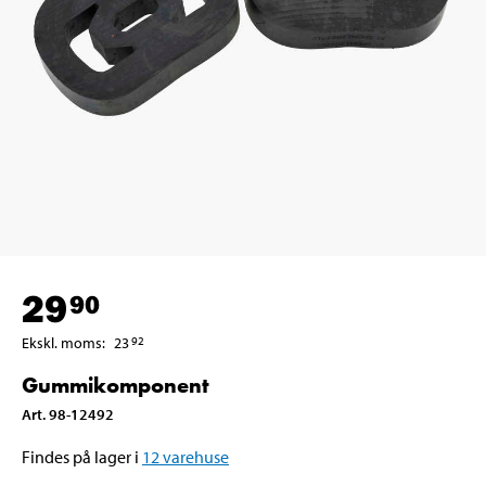
29
90
Ekskl. moms
:
23
92
Gummikomponent
Art
.
98-12492
Findes på lager i
12
varehuse