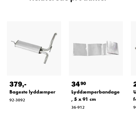
379
,-
34
90
Bageste lyddæmper
Lyddæmperbandage
U
, 5 x 91 cm
f
92-3092
36-912
9