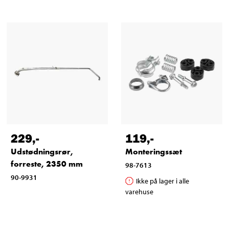
229
,-
119
,-
Udstødningsrør,
Monteringssæt
forreste, 2350 mm
98-7613
90-9931
Ikke på lager i alle
varehuse