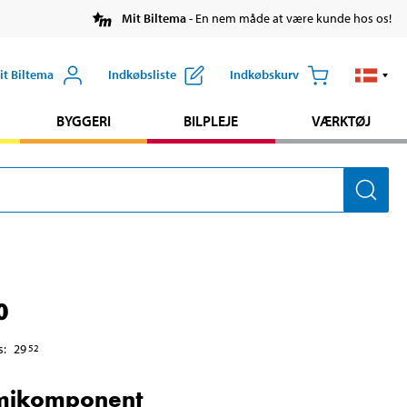
Mit Biltema
- En nem måde at være kunde hos os!
it Biltema
Indkøbsliste
Indkøbskurv
BYGGERI
BILPLEJE
VÆRKTØJ
0
s
:
29
52
ikomponent