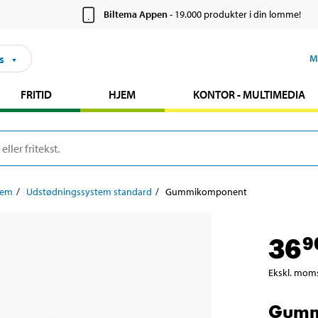
Biltema Appen
- 19.000 produkter i din lomme!
s
M
FRITID
HJEM
KONTOR - MULTIMEDIA
tem
Udstødningssystem standard
Gummikomponent
36
9
Ekskl. mom
Gumm