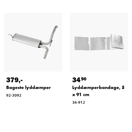
379
,-
34
90
Bageste lyddæmper
Lyddæmperbandage, 5
x 91 cm
92-3092
36-912