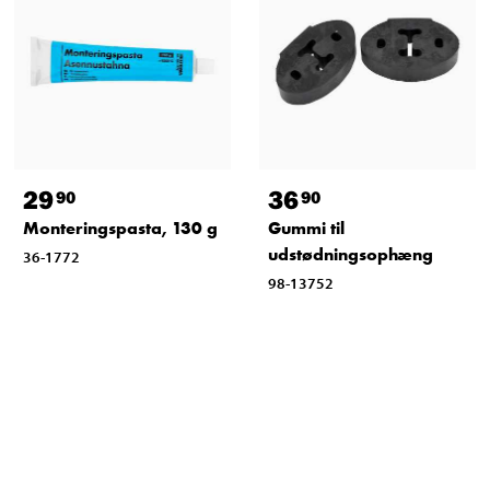
29
36
90
90
Monteringspasta, 130 g
Gummi til
udstødningsophæng
36-1772
98-13752