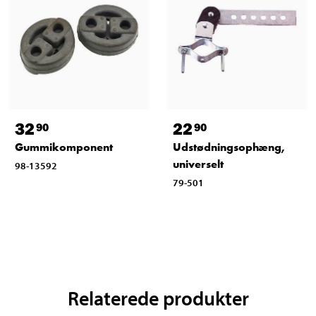
32
22
90
90
Gummikomponent
Udstødningsophæng,
universelt
98-13592
79-501
Relaterede produkter