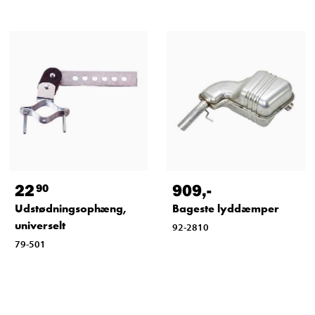
22
909
,-
90
Udstødningsophæng,
Bageste lyddæmper
universelt
92-2810
79-501