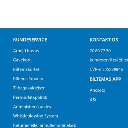
KUNDESERVICE
KONTAKT OS
Arbejd hos os
70 80 77 70
Gavekort
kundeservice@bilt
Biltemakortet
CVR-nr: 25289846
Biltema Erhverv
BILTEMAS APP
Tilbagekaldelser
Android
Persondatapolitik
iOS
Administrer cookies
Whistleblowing System
Returner eller annuller onlinekøb