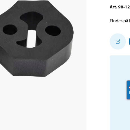
Art
.
98-1
Findes på l