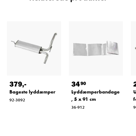
379
,-
34
90
Bageste lyddæmper
Lyddæmperbandage
U
, 5 x 91 cm
f
92-3092
36-912
9