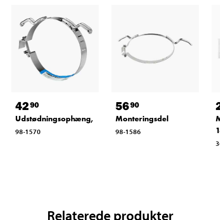
42
56
90
90
Udstødningsophæng,
Monteringsdel
M
1
98-1570
98-1586
3
Relaterede produkter