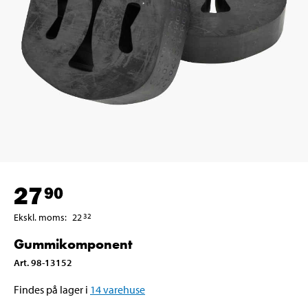
27
90
Ekskl. moms
:
22
32
Gummikomponent
Art
.
98-13152
Findes på lager i
14
varehuse