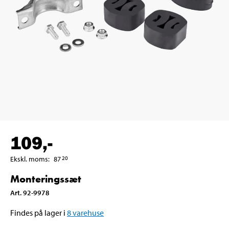
109
,-
Ekskl. moms
:
87
20
Monteringssæt
Art
.
92-9978
Findes på lager i
8
varehuse