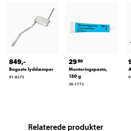
849
,-
29
90
Bageste lyddæmper
Monteringspasta,
A
130 g
91-8275
9
36-1772
Relaterede produkter