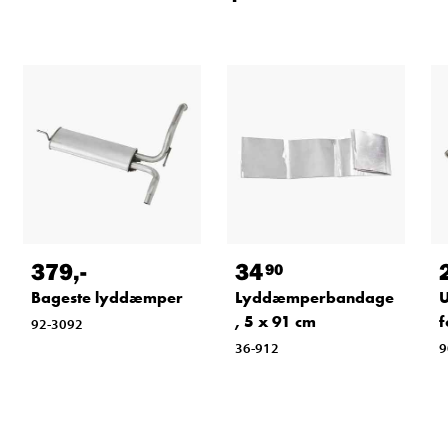
379
,-
34
90
Bageste lyddæmper
Lyddæmperbandage
U
, 5 x 91 cm
f
92-3092
36-912
9