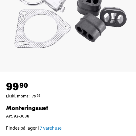
99
90
Ekskl. moms
:
79
92
Monteringssæt
Art
.
92-3038
Findes på lager i
7
varehuse