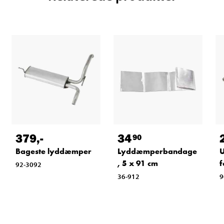
379
,-
34
90
Bageste lyddæmper
Lyddæmperbandage
U
, 5 x 91 cm
f
92-3092
36-912
9