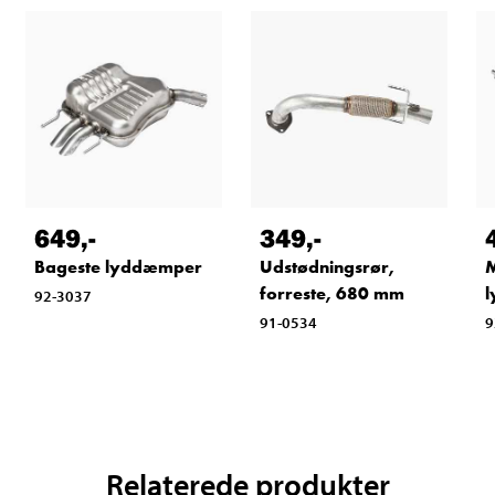
649
,-
349
,-
Bageste lyddæmper
Udstødningsrør,
M
forreste, 680 mm
92-3037
91-0534
9
Relaterede produkter