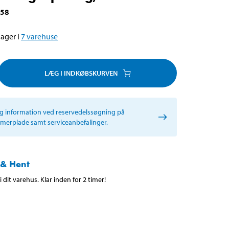
558
ager i
7
varehuse
LÆG I INDKØBSKURVEN
ig information ved reservedelssøgning på
erplade samt serviceanbefalinger.
 & Hent
 dit varehus. Klar inden for 2 timer!