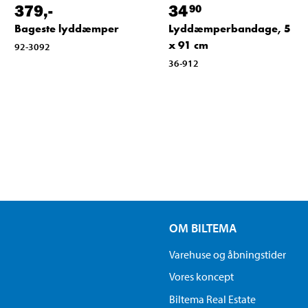
379
,-
34
90
Bageste lyddæmper
Lyddæmperbandage, 5
x 91 cm
92-3092
36-912
OM BILTEMA
Varehuse og åbningstider
Vores koncept
Biltema Real Estate