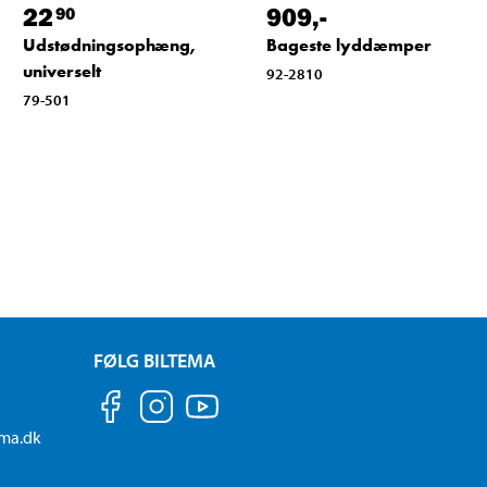
22
909
,-
90
Udstødningsophæng,
Bageste lyddæmper
universelt
92-2810
79-501
FØLG BILTEMA
ema.dk