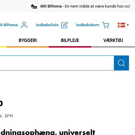
Mit Biltema
- En nem måde at være kunde hos os!
it Biltema
Indkøbsliste
Indkøbskurv
BYGGERI
BILPLEJE
VÆRKTØJ
0
s
:
37
52
dningsophæng, universelt