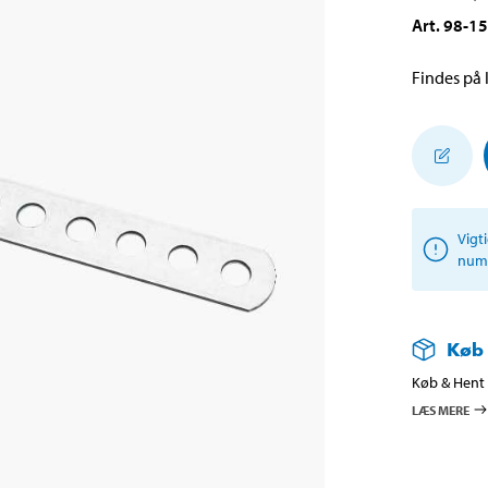
Art
.
98-1
Findes på l
Vigt
numm
Køb
Køb & Hent i
LÆS MERE