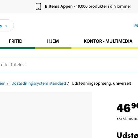
Biltema Appen
- 19.000 produkter i din lomme!
s
M
FRITID
HJEM
KONTOR - MULTIMEDIA
tem
Udstødningssystem standard
Udstødningsophæng, universelt
46
9
Ekskl. mom
Udstø