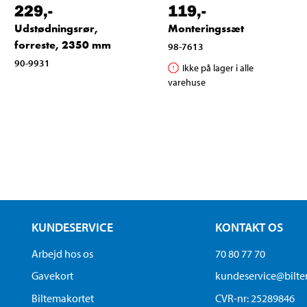
229
,-
119
,-
Udstødningsrør,
Monteringssæt
forreste, 2350 mm
98-7613
90-9931
Ikke på lager i alle
varehuse
KUNDESERVICE
KONTAKT OS
Arbejd hos os
70 80 77 70
Gavekort
kundeservice@bilt
Biltemakortet
CVR-nr: 25289846