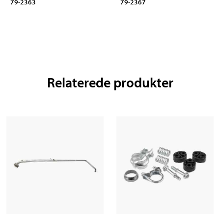
79-2363
79-2367
Relaterede produkter