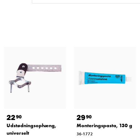
22
29
90
90
Udstødningsophæng,
Monteringspasta, 130 g
universelt
36-1772