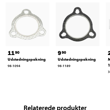
11
9
90
90
Udstødningspakning
Udstødningspakning
M
1
98-1094
98-1189
3
Relaterede produkter