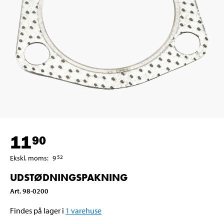
11
90
Ekskl. moms
:
9
52
UDSTØDNINGSPAKNING
Art
.
98-0200
Findes på lager i
1
varehuse