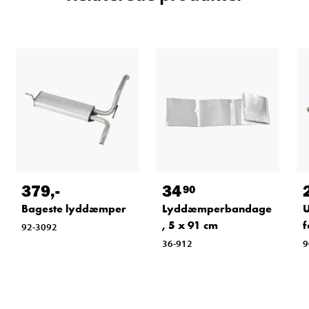
379
,-
34
90
Bageste lyddæmper
Lyddæmperbandage
U
, 5 x 91 cm
f
92-3092
36-912
9