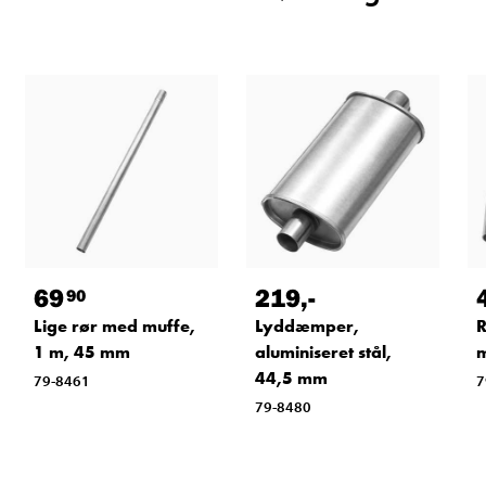
69
219
,-
90
Lige rør med muffe,
Lyddæmper,
R
1 m, 45 mm
aluminiseret stål,
m
44,5 mm
79-8461
7
79-8480