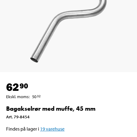
62
90
Ekskl. moms
:
50
32
Bagakselrør med muffe, 45 mm
Art
.
79-8454
Findes på lager i
19
varehuse