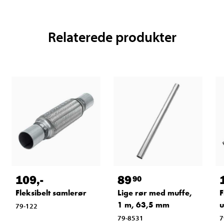
Relaterede produkter
109
,-
89
90
Fleksibelt samlerør
Lige rør med muffe,
F
1 m, 63,5 mm
u
79-122
79-8531
7