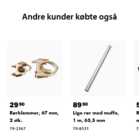
Andre kunder købte også
29
89
90
90
Rørklemmer, 67 mm,
Lige rør med muffe,
R
2 stk.
1 m, 63,5 mm
m
79-2367
79-8531
7