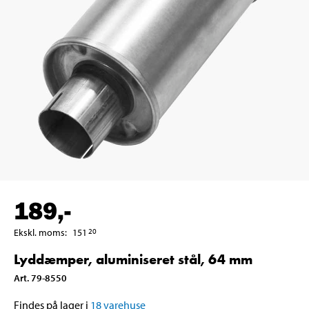
189
,-
Ekskl. moms
:
151
20
Lyddæmper, aluminiseret stål, 64 mm
Art
.
79-8550
Findes på lager i
18
varehuse