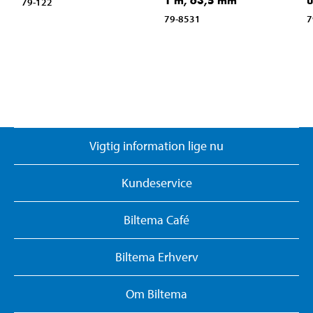
1 m, 63,5 mm
u
79-122
79-8531
7
Vigtig information lige nu
Kundeservice
Biltema Café
Biltema Erhverv
Om Biltema