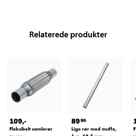
Relaterede produkter
109
,-
89
90
Fleksibelt samlerør
Lige rør med muffe,
F