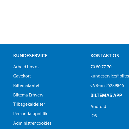
KUNDESERVICE
KONTAKT OS
Arbejd hos os
70 80 77 70
Gavekort
kundeservice@bilt
Biltemakortet
CVR-nr: 25289846
Biltema Erhverv
BILTEMAS APP
Tilbagekaldelser
Android
Persondatapolitik
iOS
Administrer cookies