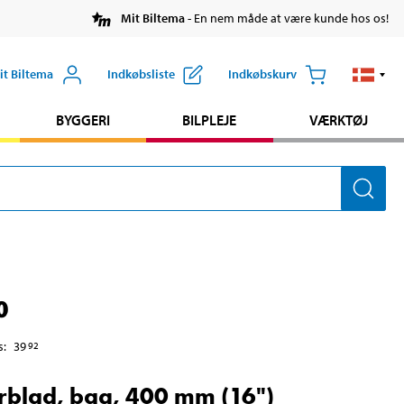
Mit Biltema
- En nem måde at være kunde hos os!
it Biltema
Indkøbsliste
Indkøbskurv
BYGGERI
BILPLEJE
VÆRKTØJ
0
s
:
39
92
rblad, bag, 400 mm (16")