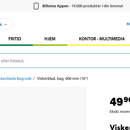
Biltema Appen
- 19.000 produkter i din lomme!
s
M
FRITID
HJEM
KONTOR - MULTIMEDIA
skerblade Bagrude
Viskerblad, bag, 400 mm (16")
49
9
Ekskl. mom
Viske