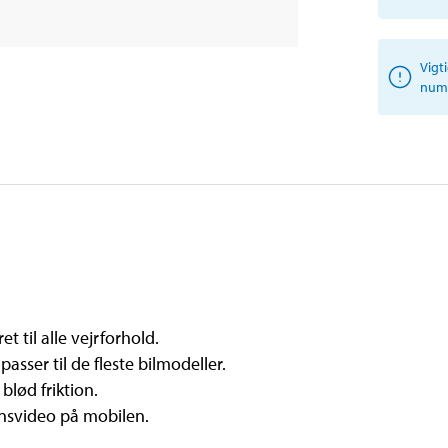
Vigt
numm
t til alle vejrforhold.
asser til de fleste bilmodeller.
blød friktion.
onsvideo på mobilen.