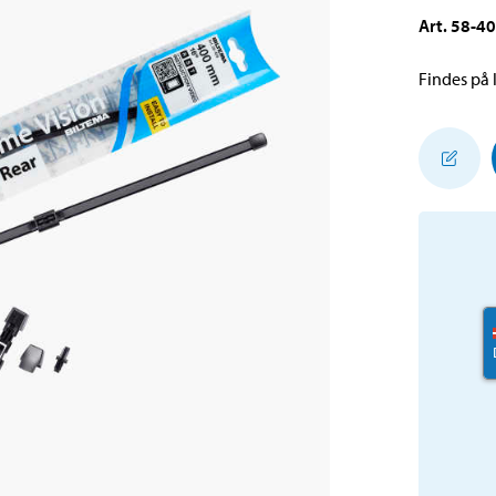
Art
.
58-4
Findes på l