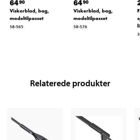
64
64
90
90
Viskerblad, bag,
Viskerblad, bag,
F
modeltilpasset
modeltilpasset
s
l
58-565
58-576
3
Relaterede produkter