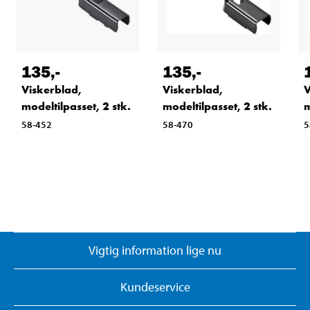
135
,-
135
,-
Viskerblad,
Viskerblad,
V
modeltilpasset, 2 stk.
modeltilpasset, 2 stk.
m
58-452
58-470
5
Vigtig information lige nu
Kundeservice