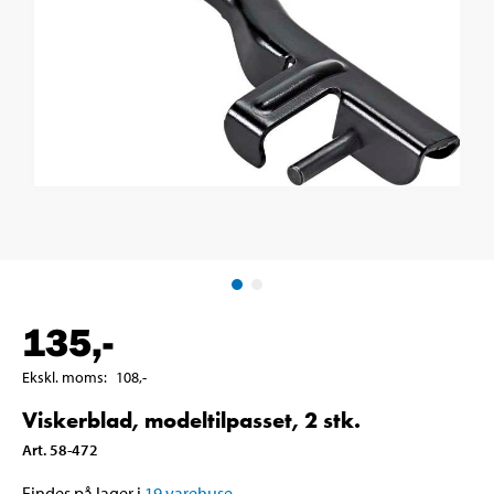
135
,-
Ekskl. moms
:
108
,-
Viskerblad, modeltilpasset, 2 stk.
Art
.
58-472
Findes på lager i
19
varehuse