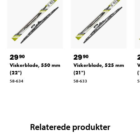
29
29
90
90
Viskerblade, 550 mm
Viskerblade, 525 mm
V
(22")
(21")
(
58-634
58-633
5
Relaterede produkter