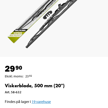
29
90
Ekskl. moms
:
23
92
Viskerblade, 500 mm (20")
Art
.
58-632
Findes på lager i
19
varehuse