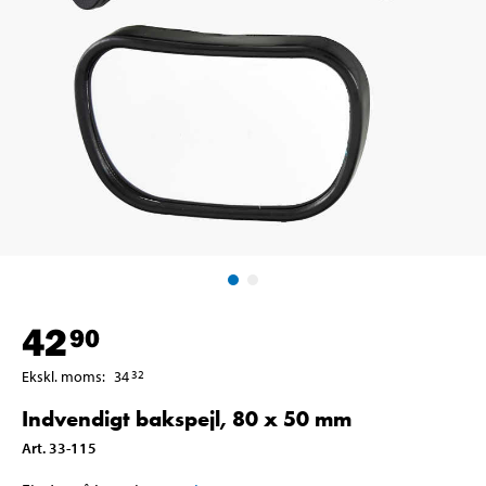
42
90
Ekskl. moms
:
34
32
Indvendigt bakspejl, 80 x 50 mm
Art
.
33-115