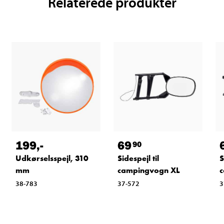
Relaterede produkter
199
,-
69
90
Udkørselsspejl, 310
Sidespejl til
S
mm
campingvogn XL
c
38-783
37-572
3