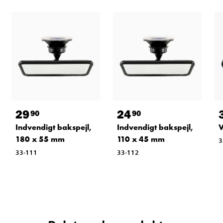
29
24
90
90
Indvendigt bakspejl,
Indvendigt bakspejl,
V
180 x 55 mm
110 x 45 mm
3
33-111
33-112