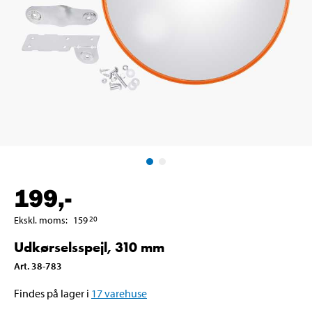
199
,-
Ekskl. moms
:
159
20
Udkørselsspejl, 310 mm
Art
.
38-783
Findes på lager i
17
varehuse