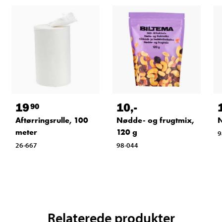
19
10
,-
90
Aftørringsrulle, 100
Nødde- og frugtmix,
N
meter
120 g
9
26-667
98-044
Relaterede produkter