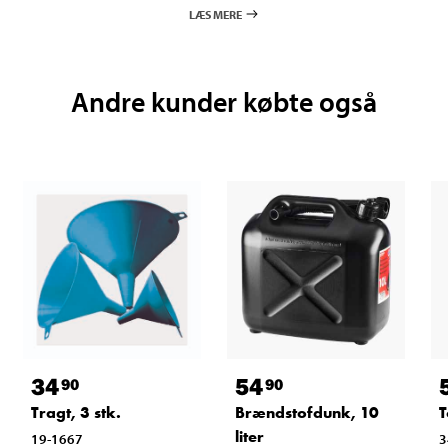
LÆS MERE
Andre kunder købte også
34
54
90
90
Tragt, 3 stk.
Brændstofdunk, 10
T
liter
19-1667
3