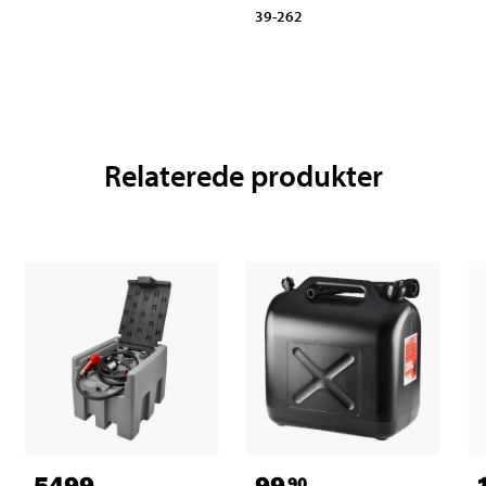
39-262
Relaterede produkter
5499
,-
99
90