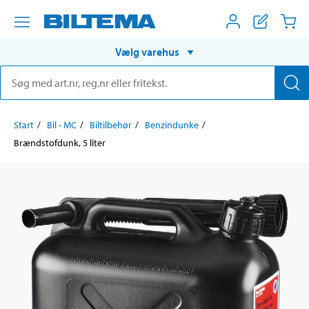
Vælg varehus
Start
Bil - MC
Biltilbehør
Benzindunke
Brændstofdunk, 5 liter