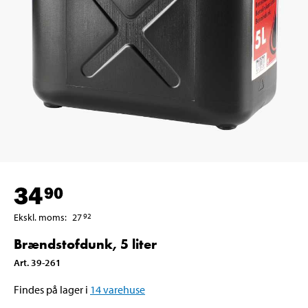
34
90
Ekskl. moms
:
27
92
Brændstofdunk, 5 liter
Art
.
39-261
Findes på lager i
14
varehuse