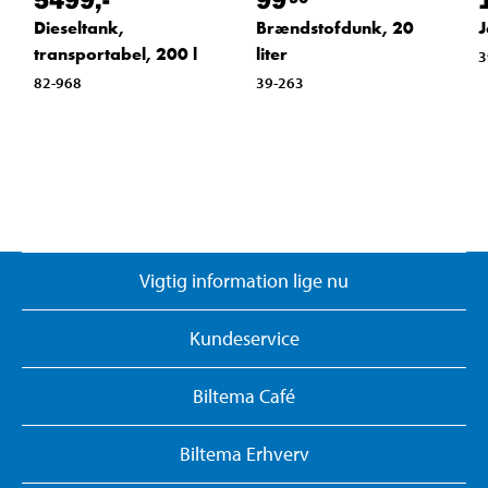
Dieseltank,
Brændstofdunk, 20
J
transportabel, 200 l
liter
3
82-968
39-263
Vigtig information lige nu
Kundeservice
Biltema Café
Biltema Erhverv