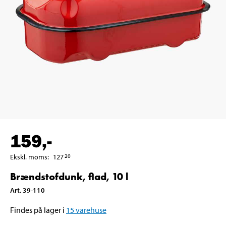
159
,-
Ekskl. moms
:
127
20
Brændstofdunk, flad, 10 l
Art
.
39-110
Findes på lager i
15
varehuse