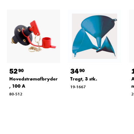
52
34
90
90
Hovedstrømafbryder
Tragt, 3 stk.
A
, 100 A
m
19-1667
80-512
2