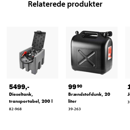
Relaterede produkter
5499
,-
99
90
Dieseltank,
Brændstofdunk, 20
J
transportabel, 200 l
liter
3
82-968
39-263