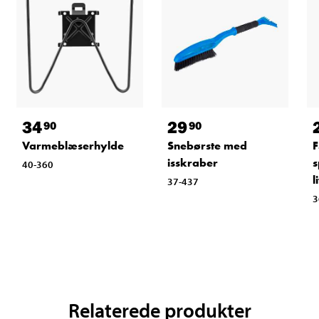
34
29
90
90
Varmeblæserhylde
Snebørste med
F
isskraber
s
40-360
l
37-437
3
Relaterede produkter