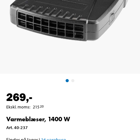
269
,-
Ekskl. moms
:
215
20
Varmeblæser, 1400 W
Art
.
40-237
Findes på lager i
16
varehuse