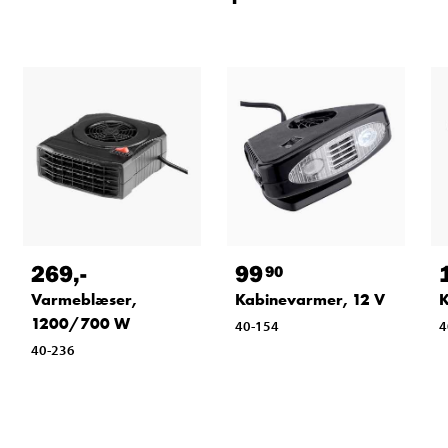
269
,-
99
90
Varmeblæser,
Kabinevarmer, 12 V
K
1200/700 W
40-154
4
40-236