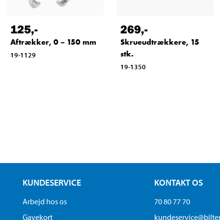
125
,-
269
,-
Aftrækker, 0 – 150 mm
Skrueudtrækkere, 15
stk.
19-1129
19-1350
KUNDESERVICE
KONTAKT OS
Arbejd hos os
70 80 77 70
Gavekort
kundeservice@bilt