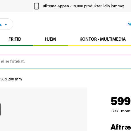
Biltema Appen
- 19.000 produkter i din lomme!
s
M
FRITID
HJEM
KONTOR - MULTIMEDIA
250 x 200 mm
599
Ekskl. mom
Aftræ