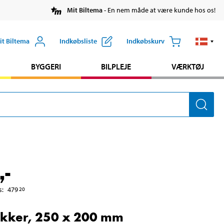
Mit Biltema
- En nem måde at være kunde hos os!
it Biltema
Indkøbsliste
Indkøbskurv
BYGGERI
BILPLEJE
VÆRKTØJ
,-
s
:
479
20
kker, 250 x 200 mm