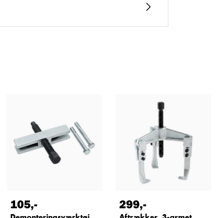
105
,-
299
,-
Demonteringsværktøj
Aftrækker, 3-armet,