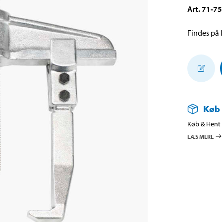
Art
.
71-7
Findes på l
Køb
Køb & Hent i
LÆS MERE