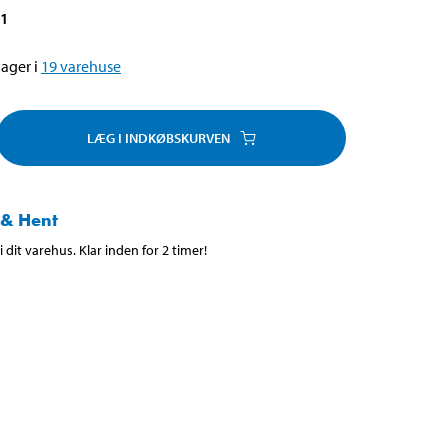
51
ager i
19
varehuse
LÆG I INDKØBSKURVEN
 & Hent
 dit varehus. Klar inden for 2 timer!