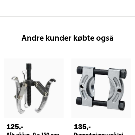
Andre kunder købte også
125
,-
135
,-
Aftrækker, 0 – 150 mm
Demonteringsværktøj