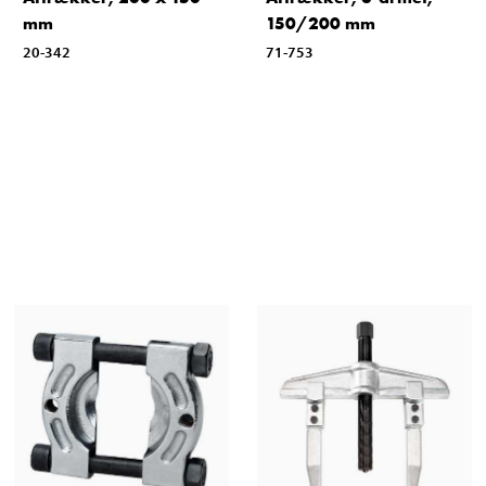
mm
150/200 mm
20-342
71-753