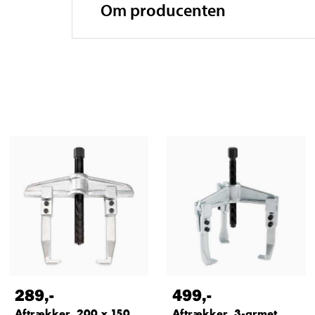
Om producenten
289
,-
499
,-
Aftrækker, 200 x 150
Aftrækker, 3-armet,