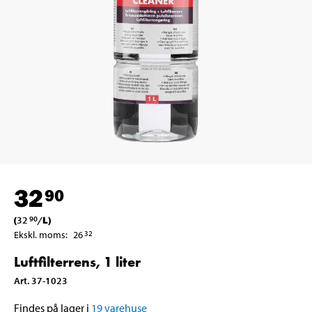
32
90
(
32
/
L
)
90
Ekskl. moms
:
26
32
Luftfilterrens, 1 liter
Art
.
37-1023
Findes på lager i
19
varehuse