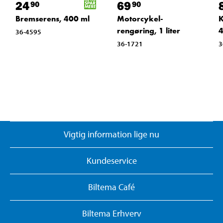
24
69
90
90
Bremserens, 400 ml
Motorcykel-
K
rengøring, 1 liter
4
36-4595
36-1721
3
Vigtig information lige nu
Kundeservice
Biltema Café
Biltema Erhverv