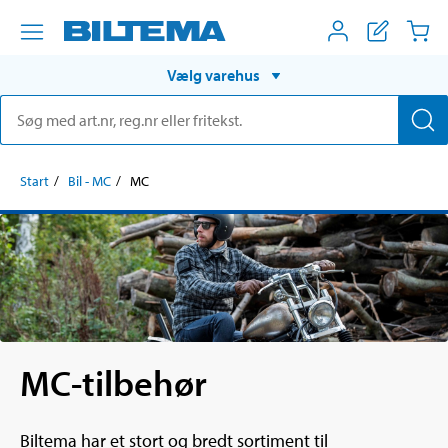
Vælg varehus
Start
Bil - MC
MC
MC-tilbehør
Biltema har et stort og bredt sortiment til