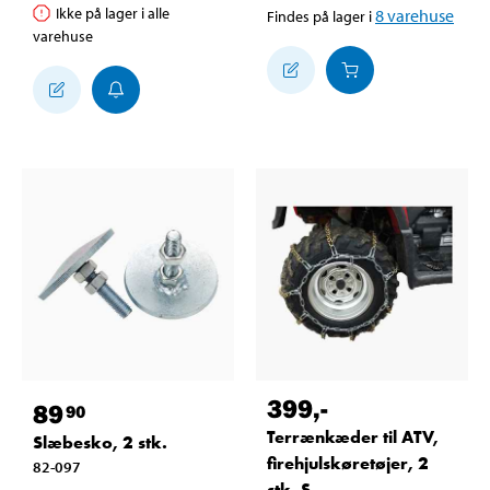
Ikke på lager i alle
8
varehuse
Findes på lager i
varehuse
399
,-
89
90
Terrænkæder til ATV,
Slæbesko, 2 stk.
firehjulskøretøjer, 2
82-097
stk. S