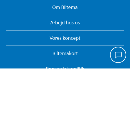
Om Biltema
Arbejd hos os
Vores koncept
Biltemakort
Persondatapolitik
Whistleblower System
Giv feedback på hjemmesiden
Administrer cookies