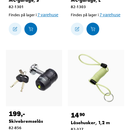
MC-garage, S
MC-garage, L
82-1301
82-1303
7
varehuse
7
varehuse
Findes på lager i
Findes på lager i
199
,-
14
90
Skivebremselås
Låsehusker, 1,2 m
82-856
82-327