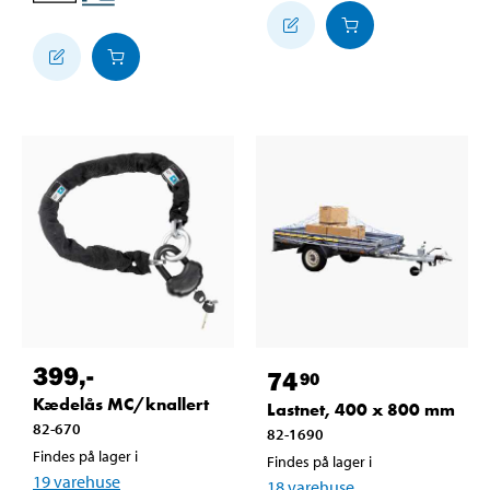
399
,-
74
90
Kædelås MC/knallert
Lastnet, 400 x 800 mm
82-670
82-1690
Findes på lager i
Findes på lager i
19
varehuse
18
varehuse