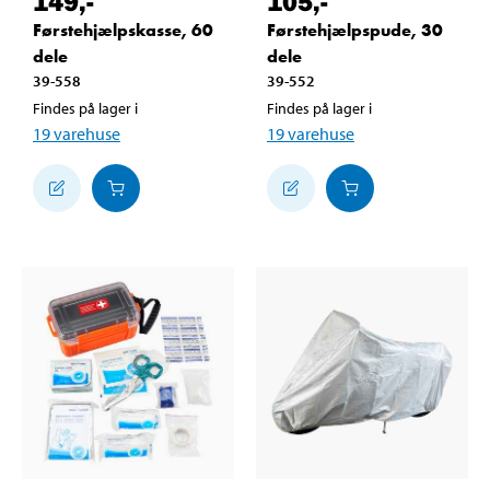
149
,-
105
,-
Førstehjælpskasse, 60
Førstehjælpspude, 30
dele
dele
39-558
39-552
Findes på lager i
Findes på lager i
19
varehuse
19
varehuse