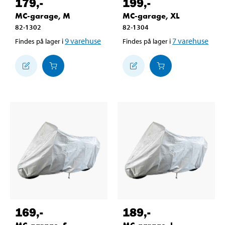
179
,-
199
,-
MC-garage, M
MC-garage, XL
82-1302
82-1304
9
varehuse
7
varehuse
Findes på lager i
Findes på lager i
169
,-
189
,-