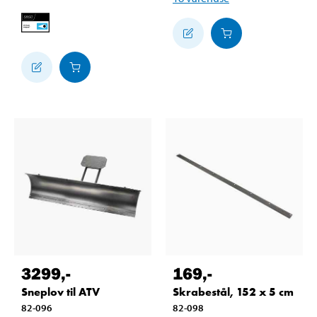
3299
,-
169
,-
Sneplov til ATV
Skrabestål, 152 x 5 cm
82-096
82-098