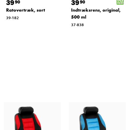
39
39
90
90
Ratovertræk, sort
Indtræksrens, original,
500 ml
39-182
37-838