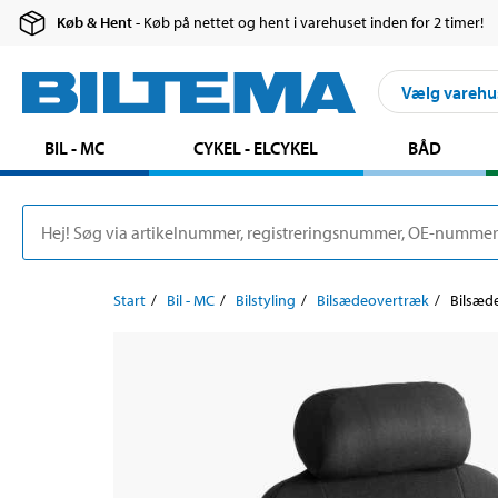
Køb & Hent
- Køb på nettet og hent i varehuset inden for 2 timer!
Vælg varehu
BIL - MC
CYKEL - ELCYKEL
BÅD
Start
Bil - MC
Bilstyling
Bilsædeovertræk
Bilsæd