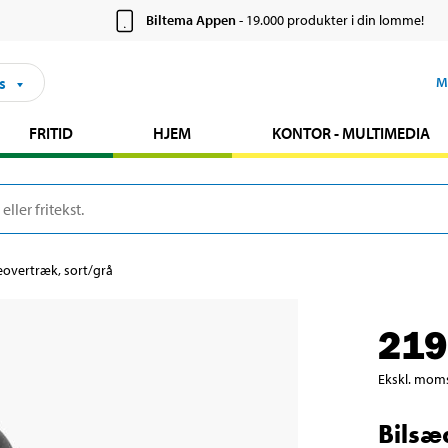
Biltema Appen
- 19.000 produkter i din lomme!
s
M
FRITID
HJEM
KONTOR - MULTIMEDIA
eovertræk, sort/grå
219
Ekskl. mom
Bilsæ