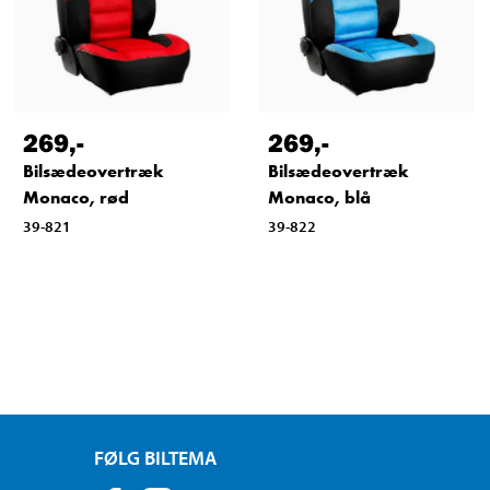
269
,-
269
,-
Bilsædeovertræk
Bilsædeovertræk
Monaco, rød
Monaco, blå
39-821
39-822
FØLG BILTEMA