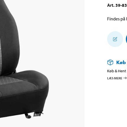
Art
.
39-8
Findes på l
Køb
Køb & Hent i
LÆS MERE