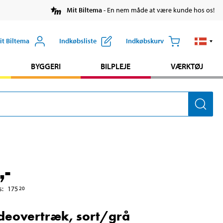
Mit Biltema
- En nem måde at være kunde hos os!
it Biltema
Indkøbsliste
Indkøbskurv
BYGGERI
BILPLEJE
VÆRKTØJ
,-
s
:
175
20
deovertræk, sort/grå