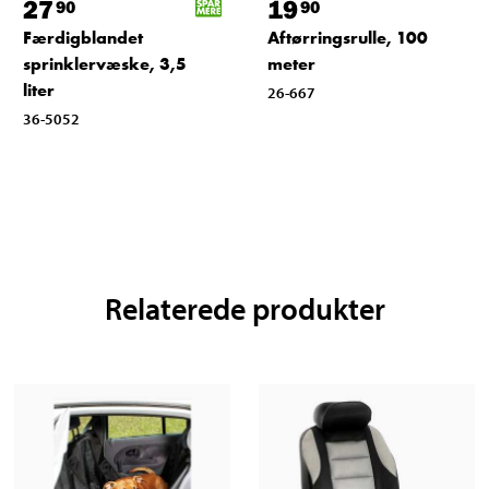
27
19
90
90
Færdigblandet
Aftørringsrulle, 100
sprinklervæske, 3,5
meter
liter
26-667
36-5052
Relaterede produkter