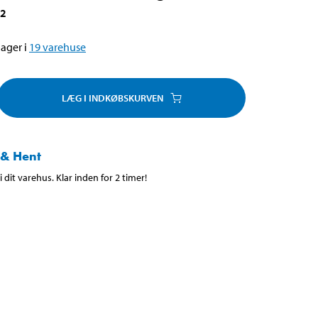
32
ager i
19
varehuse
LÆG I INDKØBSKURVEN
 & Hent
 dit varehus. Klar inden for 2 timer!