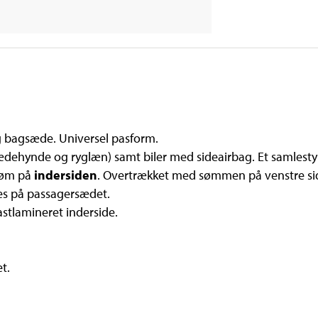
og bagsæde. Universel pasform.
sædehynde og ryglæn) samt biler med sideairbag. Et samlesty
søm på
indersiden
. Overtrækket med sømmen på venstre sid
es på passagersædet.
stlamineret inderside.
t.