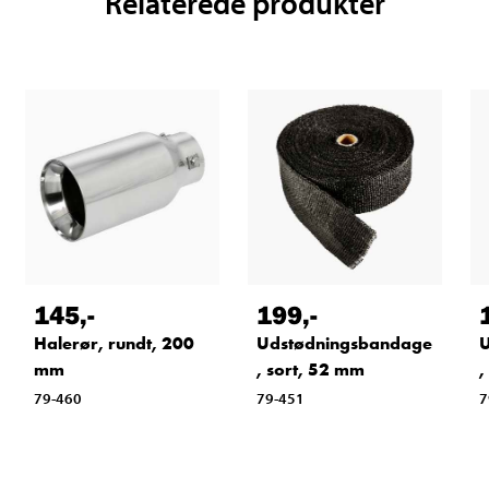
Relaterede produkter
145
,-
199
,-
Halerør, rundt, 200
Udstødningsbandage
U
mm
, sort, 52 mm
,
79-460
79-451
7