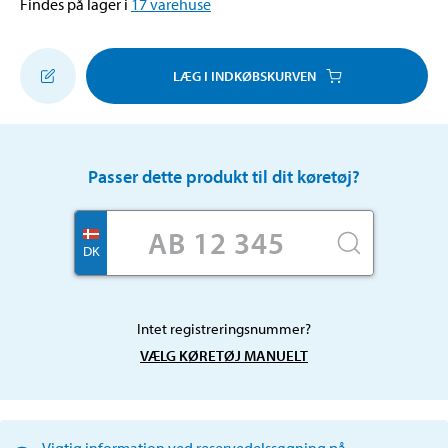
Findes på lager i
17
varehuse
LÆG I INDKØBSKURVEN
Passer dette produkt til dit køretøj?
DK
Intet registreringsnummer?
VÆLG KØRETØJ MANUELT
Vigtig information ved reservedelssøgning på