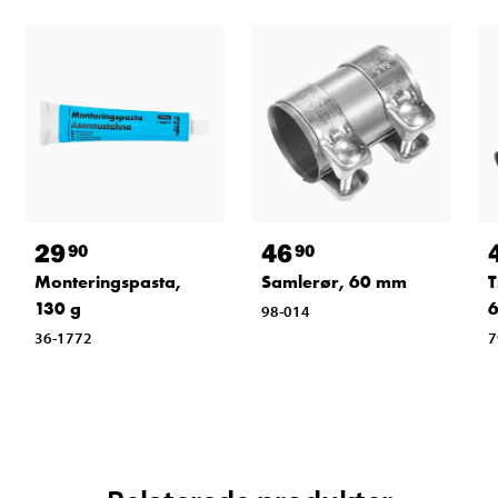
29
46
90
90
Monteringspasta,
Samlerør, 60 mm
T
130 g
98-014
36-1772
7