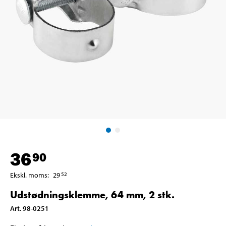
36
90
Ekskl. moms
:
29
52
Udstødningsklemme, 64 mm, 2 stk.
Art
.
98-0251