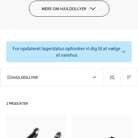
MERE OM HJULDOLLYER
For opdateret lagerstatus opfordrer vi dig til at vælge
et varehus
HJULDOLLYER
2
PRODUKTER