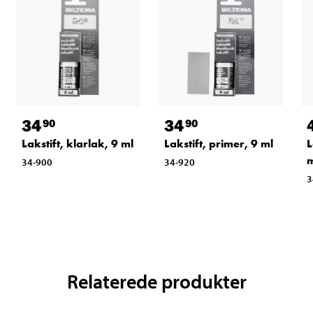
34
34
90
90
Lakstift, klarlak, 9 ml
Lakstift, primer, 9 ml
L
m
34-900
34-920
3
Relaterede produkter