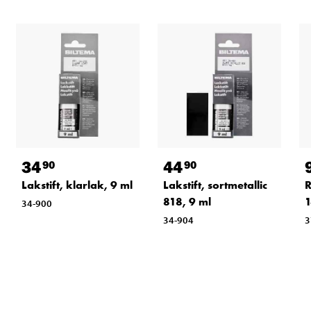
34
44
90
90
Lakstift, klarlak, 9 ml
Lakstift, sortmetallic
R
818, 9 ml
1
34-900
34-904
3