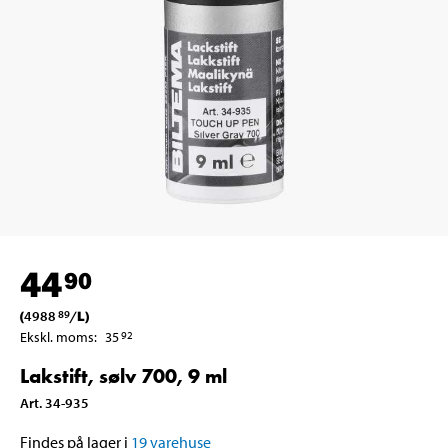
44
90
(
4988
/
L
)
89
Ekskl. moms
:
35
92
Lakstift, sølv 700, 9 ml
Art
.
34-935
Findes på lager i
19
varehuse