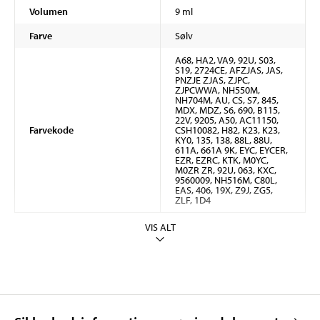
Volumen
9 ml
Farve
Sølv
A68, HA2, VA9, 92U, S03,
S19, 2724CE, AFZJAS, JAS,
PNZJE ZJAS, ZJPC,
ZJPCWWA, NH550M,
NH704M, AU, CS, S7, 845,
MDX, MDZ, S6, 690, B115,
22V, 9205, A50, AC11150,
Farvekode
CSH10082, H82, K23, K23,
KY0, 135, 138, 88L, 88U,
611A, 661A 9K, EYC, EYCER,
EZR, EZRC, KTK, M0YC,
M0ZR ZR, 92U, 063, KXC,
9560009, NH516M, C80L,
EAS, 406, 19X, Z9J, ZG5,
ZLF, 1D4
VIS ALT